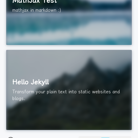
MathJax Test
mathjax in markdown :)
Hello Jekyll
Transform your plain text into static websites and
blogs.