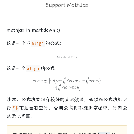
Support MathJax
mathjax in markdown :)
这是一个不
的公式
：
align
∀
α
∈
A
,
a
⋅
b
=
0
这是一个
的公式
：
align
Φ
(
0
,
x
)
=
max
u
∈
D
[
E
Φ
(
1
,
x
+
∫
0
1
σ
2
(
s
)
ζ
(
s
)
u
s
d
s
+
∫
0
1
σ
(
s
)
d
W
s
)
−
1
2
∫
0
1
σ
2
(
s
)
ζ
(
s
)
E
u
s
2
d
s
]
.
注意：
公式块要想有较好的显示效果，必须在公式块标记
符
前后
留有空行，否则公式将不能正常居中。行内公
$$
式无此问题。