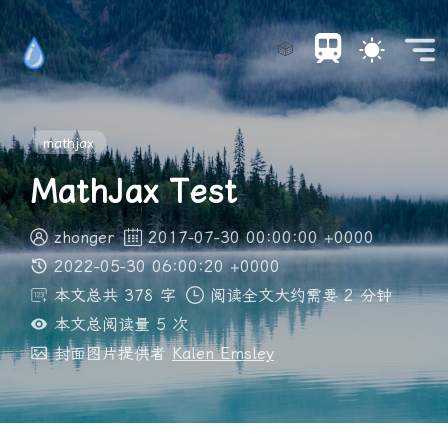
🎲
mathjax
MathJax Test
zhonger
2017-07-30 00:00:00 +0000
2022-05-30 06:00:20 +0000
本文总共 378 字
阅读全文大约需要 2 分钟
本文总阅读量
5
次
封面图片提供者
Kalen Emsley