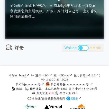
正如我在微博上所说的，使用Jekyll半年以来一直没有
令我满意的主题模板，所以开始计划自己写一套好看又
好用的主题模...
评论
Waline
Artalk
本站由
Jekyll
和 (基于
H2O
的)
H2O-ac
强力驱动 (
v1.5.3
)
Mr Li ©
2015 - 2026
沪ICP备xxxxxxxx号
沪公网安备xxxxxxxxxxxxxx号
RSS
使用条款
本站已运行
1687
天
7
小时
48
分
37
秒
总浏览量
250
总访问量
241
CDN 加速/云存储服务提供商