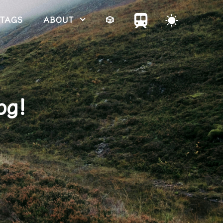
TAGS
ABOUT
🎲
og!