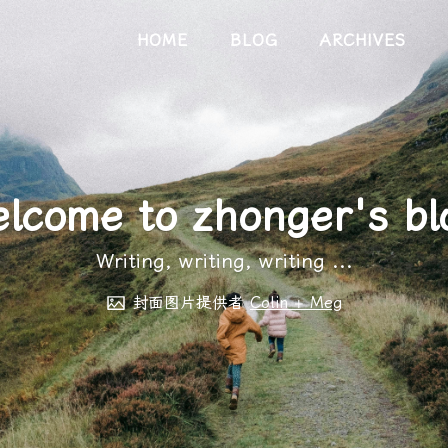
HOME
BLOG
ARCHIVES
lcome to zhonger's bl
Writing, writing, writing ...
封面图片提供者
Colin + Meg