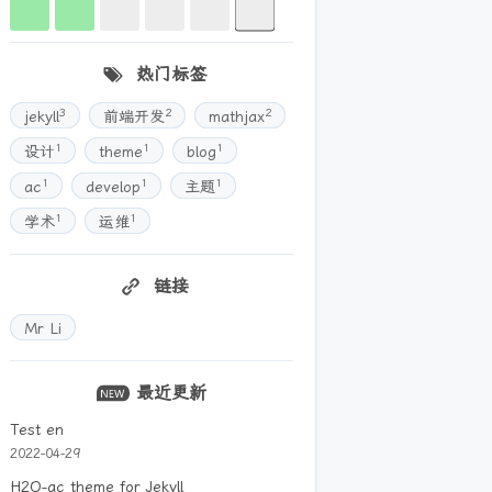
热门标签
3
2
2
jekyll
前端开发
mathjax
1
1
1
设计
theme
blog
1
1
1
ac
develop
主题
1
1
学术
运维
链接
Mr Li
最近更新
Test en
2022-04-29
H2O-ac theme for Jekyll